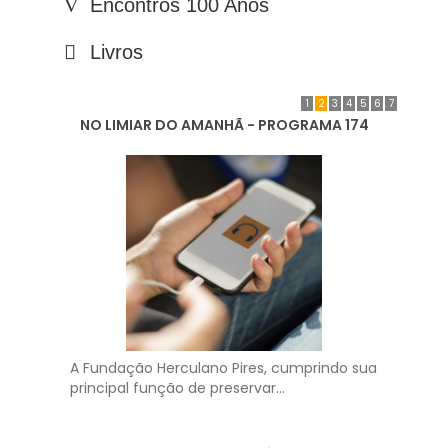
Encontros 100 Anos
Livros
1
2
3
4
5
6
7
NO LIMIAR DO AMANHÃ - PROGRAMA 174
A Fundação Herculano Pires, cumprindo sua
principal função de preservar...