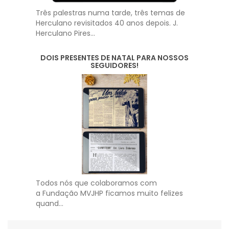
Três palestras numa tarde, três temas de
Herculano revisitados 40 anos depois. J.
Herculano Pires...
DOIS PRESENTES DE NATAL PARA NOSSOS
SEGUIDORES!
Todos nós que colaboramos com
a Fundação MVJHP ficamos muito felizes
quand...
1
2
3
4
5
1
2
6
3
7
8
4
5
9
10
6