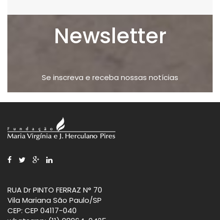
MEDIUMSHIP: LIFE AND COMMUNICATION
4ª CONFERÊNCIA - 06/11/2013 - DORA
(MEDIUNIDADE... - TRAD. INGLÊS)...
INCONTRI, COM...
Newsletter
Se inscreva e receba nossas notícias
Ebook na Amazon
5ª CONFERÊNCIA - 21/11/2013 - SERGIO
O CÉU E O INFERNO - J. HERCULANO...
ALEIXO, COM...
RUA Dr PINTO FERRAZ N° 70
Vila Mariana São Paulo/SP
CEP: CEP 04117-040