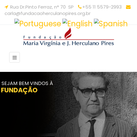
Rua Dr.Pinto Ferraz, n° 70 SP
+55 11 5579-2993
carla@fundacaoherculanopires.org.br
SEJAM BEM VINDOS À
F
U
N
D
A
Ç
Ã
O